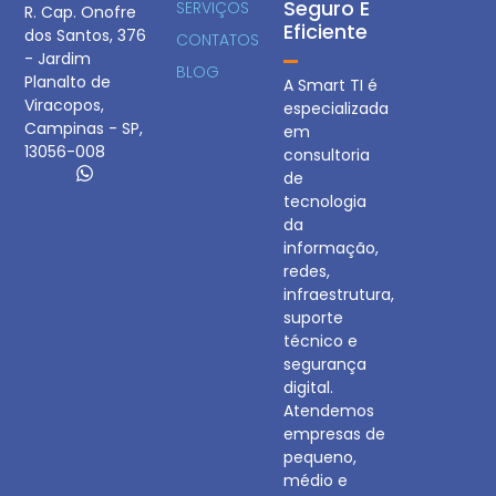
Seguro E
SERVIÇOS
R. Cap. Onofre
Eficiente
dos Santos, 376
CONTATOS
- Jardim
BLOG
Planalto de
A Smart TI é
Viracopos,
especializada
Campinas - SP,
em
13056-008
consultoria
de
tecnologia
da
informação,
redes,
infraestrutura,
suporte
técnico e
segurança
digital.
Atendemos
empresas de
pequeno,
médio e