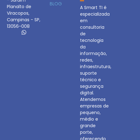
- Jardim
BLOG
Planalto de
A Smart TI é
Viracopos,
especializada
Campinas - SP,
em
13056-008
consultoria
de
tecnologia
da
informação,
redes,
infraestrutura,
suporte
técnico e
segurança
digital.
Atendemos
empresas de
pequeno,
médio e
grande
porte,
oferecendo