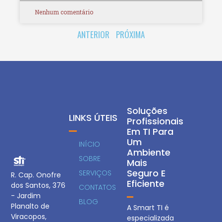
Nenhum comentário
ANTERIOR
PRÓXIMA
Soluções
LINKS ÚTEIS
Profissionais
Em TI Para
Um
INÍCIO
Ambiente
SOBRE
Mais
Seguro E
SERVIÇOS
R. Cap. Onofre
Eficiente
dos Santos, 376
CONTATOS
- Jardim
BLOG
Planalto de
A Smart TI é
Viracopos,
especializada