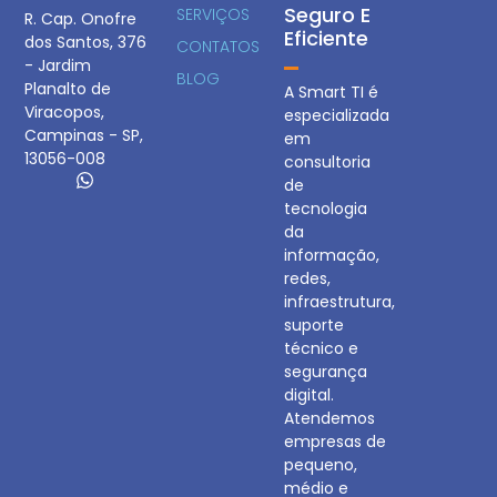
Seguro E
SERVIÇOS
R. Cap. Onofre
Eficiente
dos Santos, 376
CONTATOS
- Jardim
BLOG
Planalto de
A Smart TI é
Viracopos,
especializada
Campinas - SP,
em
13056-008
consultoria
de
tecnologia
da
informação,
redes,
infraestrutura,
suporte
técnico e
segurança
digital.
Atendemos
empresas de
pequeno,
médio e