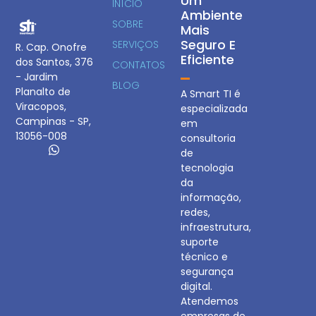
Um
INÍCIO
Ambiente
SOBRE
Mais
Seguro E
SERVIÇOS
R. Cap. Onofre
Eficiente
dos Santos, 376
CONTATOS
- Jardim
BLOG
Planalto de
A Smart TI é
Viracopos,
especializada
Campinas - SP,
em
13056-008
consultoria
de
tecnologia
da
informação,
redes,
infraestrutura,
suporte
técnico e
segurança
digital.
Atendemos
empresas de