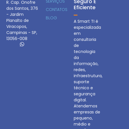
Seguro E
SERVIÇOS
R. Cap. Onofre
Eficiente
dos Santos, 376
CONTATOS
- Jardim
BLOG
Planalto de
A Smart TI é
Viracopos,
especializada
Campinas - SP,
em
13056-008
consultoria
de
tecnologia
da
informação,
redes,
infraestrutura,
suporte
técnico e
segurança
digital.
Atendemos
empresas de
pequeno,
médio e