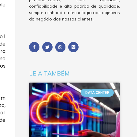
cle
confiabilidade e alto padrão de qualidade,
sempre alinhando a tecnologia aos objetivos
do negócio dos nossos clientes.
o 1
 de
ara
omo
vos
LEIA TAMBÉM
DATA CENTER
com
to,
al.
de