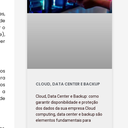
es,
de
r o
e),
uer
ios
ara
CLOUD, DATA CENTER E BACKUP
los
e a
Cloud, Data Center e Backup: como
ade
garantir disponibilidade e proteção
dos dados da sua empresa Cloud
computing, data center e backup são
elementos fundamentais para