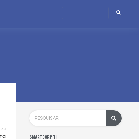
 da
uma
SMARTCORP TI