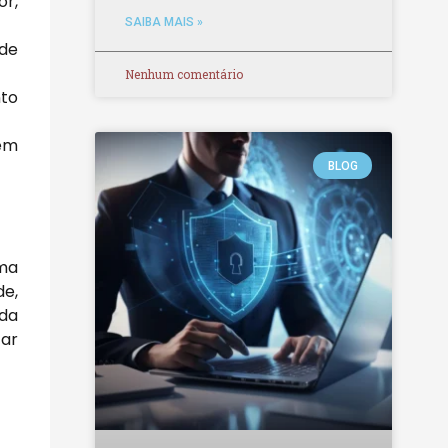
or,
SAIBA MAIS »
 de
Nenhum comentário
nto
 em
BLOG
uma
de,
 da
ar