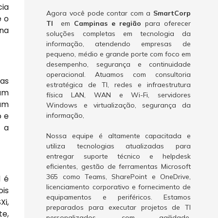
cia
Agora você pode contar com a
SmartCorp
e o
TI
em
Campinas e região
para oferecer
ina
soluções completas em tecnologia da
informação, atendendo empresas de
pequeno, médio e grande porte com foco em
desempenho, segurança e continuidade
operacional. Atuamos com consultoria
nas
estratégica de TI, redes e infraestrutura
 um
física LAN, WAN e Wi-Fi, servidores
jam
Windows e virtualização, segurança da
o e
informação,
e a
Nossa equipe é altamente capacitada e
utiliza tecnologias atualizadas para
entregar suporte técnico e helpdesk
eficientes, gestão de ferramentas Microsoft
365 como Teams, SharePoint e OneDrive,
1 é
licenciamento corporativo e fornecimento de
ois
equipamentos e periféricos. Estamos
Xi,
preparados para executar projetos de TI
te,
personalizados, com agilidade,