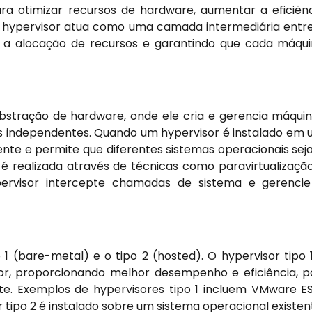
ra otimizar recursos de hardware, aumentar a eficiên
O hypervisor atua como uma camada intermediária entr
o a alocação de recursos e garantindo que cada máqu
bstração de hardware, onde ele cria e gerencia máqui
s independentes. Quando um hypervisor é instalado em
ente e permite que diferentes sistemas operacionais se
 é realizada através de técnicas como paravirtualizaçã
pervisor intercepte chamadas de sistema e gerenci
o 1 (bare-metal) e o tipo 2 (hosted). O hypervisor tipo 
or, proporcionando melhor desempenho e eficiência, p
. Exemplos de hypervisores tipo 1 incluem VMware ES
r tipo 2 é instalado sobre um sistema operacional existen