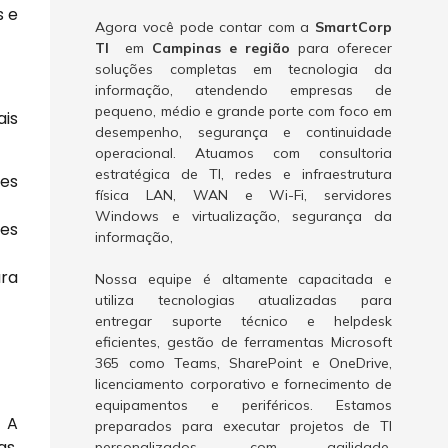
s e
Agora você pode contar com a
SmartCorp
TI
em
Campinas e região
para oferecer
soluções completas em tecnologia da
informação, atendendo empresas de
pequeno, médio e grande porte com foco em
ais
desempenho, segurança e continuidade
operacional. Atuamos com consultoria
estratégica de TI, redes e infraestrutura
ões
física LAN, WAN e Wi-Fi, servidores
Windows e virtualização, segurança da
ões
informação,
ara
Nossa equipe é altamente capacitada e
utiliza tecnologias atualizadas para
entregar suporte técnico e helpdesk
eficientes, gestão de ferramentas Microsoft
365 como Teams, SharePoint e OneDrive,
licenciamento corporativo e fornecimento de
equipamentos e periféricos. Estamos
. A
preparados para executar projetos de TI
as.
personalizados, com agilidade,