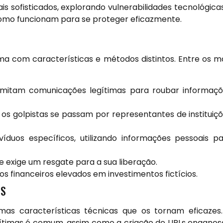
is sofisticados, explorando vulnerabilidades tecnológica
como funcionam para se proteger eficazmente.
uma com características e métodos distintos. Entre os m
 imitam comunicações legítimas para roubar informaç
 os golpistas se passam por representantes de instituiç
íduos específicos, utilizando informações pessoais p
 exige um resgate para a sua liberação.
 financeiros elevados em investimentos fictícios.
IS
mas características técnicas que os tornam eficazes
legítimas é comum, assim como a criação de URLs enganos