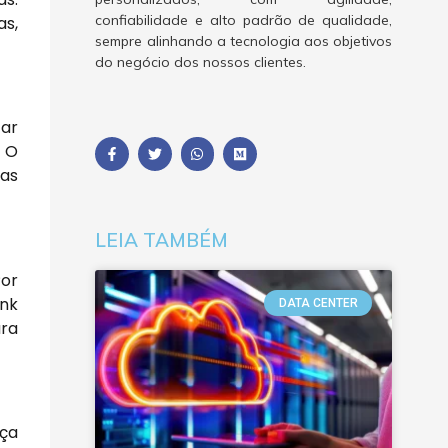
confiabilidade e alto padrão de qualidade,
as,
sempre alinhando a tecnologia aos objetivos
do negócio dos nossos clientes.
tar
. O
sas
LEIA TAMBÉM
Por
ink
DATA CENTER
ara
nça