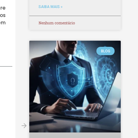
are
SAIBA MAIS »
ios
gem
Nenhum comentário
BLOG