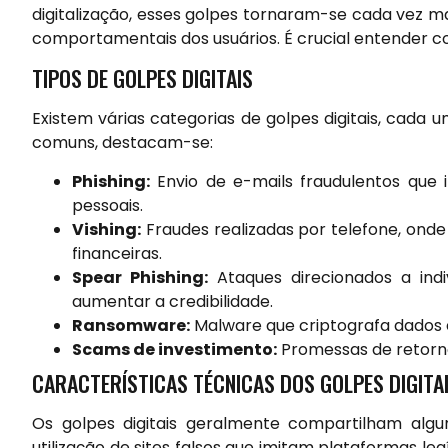
digitalização, esses golpes tornaram-se cada vez ma
comportamentais dos usuários. É crucial entender 
TIPOS DE GOLPES DIGITAIS
Existem várias categorias de golpes digitais, cada 
comuns, destacam-se:
Phishing:
Envio de e-mails fraudulentos que
pessoais.
Vishing:
Fraudes realizadas por telefone, onde
financeiras.
Spear Phishing:
Ataques direcionados a indiv
aumentar a credibilidade.
Ransomware:
Malware que criptografa dados e
Scams de investimento:
Promessas de retornos
CARACTERÍSTICAS TÉCNICAS DOS GOLPES DIGITA
Os golpes digitais geralmente compartilham algu
utilização de sites falsos que imitam plataformas 