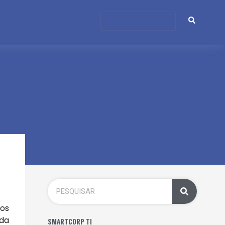
uos
 da
SMARTCORP TI