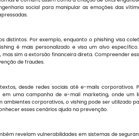
 engenharia social para manipular as emoções das vítim
apressadas.
os distintos. Por exemplo, enquanto o phishing visa cole
shing é mais personalizado e visa um alvo específico
, mas sim a extorsão financeira direta. Compreender es
venção de fraudes.
O
extos, desde redes sociais até e-mails corporativos. 
do em uma campanha de e-mail marketing, onde um l
 ambientes corporativos, o vishing pode ser utilizado p
conhecer esses cenários ajuda na prevenção.
 também revelam vulnerabilidades em sistemas de segura