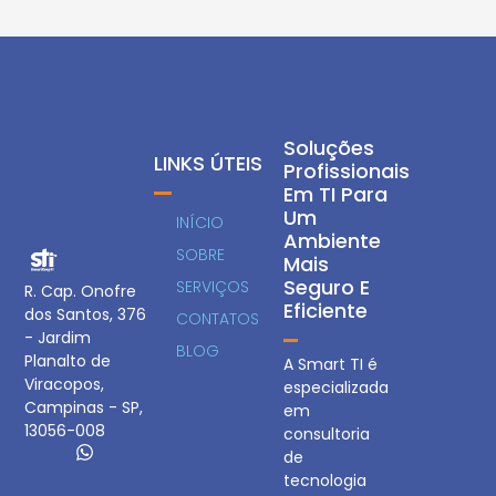
Soluções
LINKS ÚTEIS
Profissionais
Em TI Para
Um
INÍCIO
Ambiente
SOBRE
Mais
Seguro E
SERVIÇOS
R. Cap. Onofre
Eficiente
dos Santos, 376
CONTATOS
- Jardim
BLOG
Planalto de
A Smart TI é
Viracopos,
especializada
Campinas - SP,
em
13056-008
consultoria
de
tecnologia