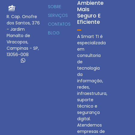
Ambiente
SOBRE
Mais
Seguro E
SERVIÇOS
R. Cap. Onofre
Eficiente
dos Santos, 376
CONTATOS
- Jardim
BLOG
Planalto de
A Smart TI é
Viracopos,
especializada
Campinas - SP,
em
13056-008
consultoria
de
tecnologia
da
informação,
redes,
infraestrutura,
suporte
técnico e
segurança
digital.
Atendemos
empresas de