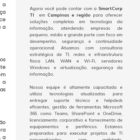
o a
Agora você pode contar com a
SmartCorp
nça
TI
em
Campinas e região
para oferecer
ece
soluções completas em tecnologia da
a a
informação, atendendo empresas de
pequeno, médio e grande porte com foco em
desempenho, segurança e continuidade
operacional. Atuamos com consultoria
estratégica de TI, redes e infraestrutura
cos
física LAN, WAN e Wi-Fi, servidores
nte
Windows e virtualização, segurança da
com
informação,
e a
Nossa equipe é altamente capacitada e
ras
utiliza tecnologias atualizadas para
entregar suporte técnico e helpdesk
eficientes, gestão de ferramentas Microsoft
365 como Teams, SharePoint e OneDrive,
licenciamento corporativo e fornecimento de
são
equipamentos e periféricos. Estamos
ara
preparados para executar projetos de TI
, a
personalizados, com agilidade,