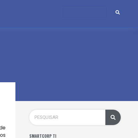
de
 os
SMARTCORP TI