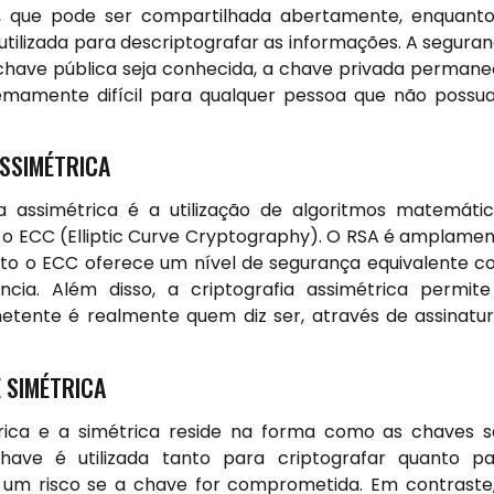
, que pode ser compartilhada abertamente, enquant
utilizada para descriptografar as informações. A segura
chave pública seja conhecida, a chave privada perman
remamente difícil para qualquer pessoa que não possu
ASSIMÉTRICA
ia assimétrica é a utilização de algoritmos matemáti
o ECC (Elliptic Curve Cryptography). O RSA é amplame
anto o ECC oferece um nível de segurança equivalente 
cia. Além disso, a criptografia assimétrica permit
tente é realmente quem diz ser, através de assinatu
 SIMÉTRICA
étrica e a simétrica reside na forma como as chaves 
chave é utilizada tanto para criptografar quanto p
 um risco se a chave for comprometida. Em contraste