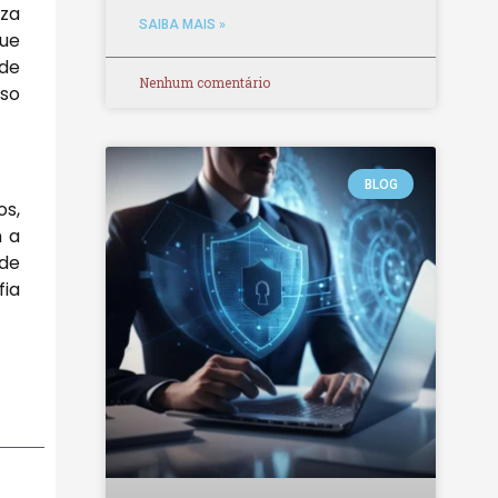
iza
SAIBA MAIS »
que
nde
Nenhum comentário
sso
BLOG
os,
m a
 de
fia