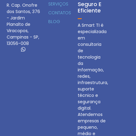
Seguro E
SERVIÇOS
R. Cap. Onofre
Eficiente
dos Santos, 376
CONTATOS
- Jardim
BLOG
Planalto de
A Smart TI é
Viracopos,
especializada
Campinas - SP,
em
13056-008
consultoria
de
tecnologia
da
informação,
redes,
infraestrutura,
suporte
técnico e
segurança
digital.
Atendemos
empresas de
pequeno,
médio e