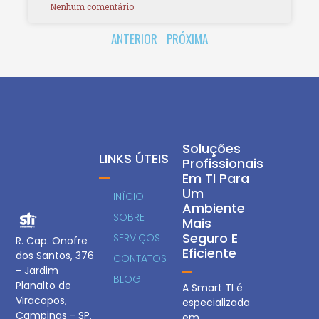
Nenhum comentário
ANTERIOR
PRÓXIMA
Soluções
LINKS ÚTEIS
Profissionais
Em TI Para
Um
INÍCIO
Ambiente
SOBRE
Mais
Seguro E
SERVIÇOS
R. Cap. Onofre
Eficiente
dos Santos, 376
CONTATOS
- Jardim
BLOG
Planalto de
A Smart TI é
Viracopos,
especializada
Campinas - SP,
em