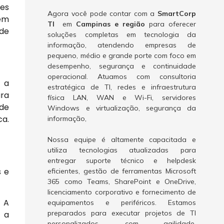
ões
Agora você pode contar com a
SmartCorp
 em
TI
em
Campinas e região
para oferecer
ade
soluções completas em tecnologia da
informação, atendendo empresas de
pequeno, médio e grande porte com foco em
desempenho, segurança e continuidade
operacional. Atuamos com consultoria
m a
estratégica de TI, redes e infraestrutura
ara
física LAN, WAN e Wi-Fi, servidores
ode
Windows e virtualização, segurança da
ca.
informação,
Nossa equipe é altamente capacitada e
utiliza tecnologias atualizadas para
entregar suporte técnico e helpdesk
s e
eficientes, gestão de ferramentas Microsoft
365 como Teams, SharePoint e OneDrive,
licenciamento corporativo e fornecimento de
. A
equipamentos e periféricos. Estamos
preparados para executar projetos de TI
r a
personalizados, com agilidade,