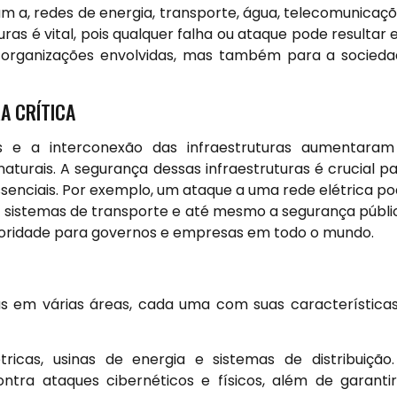
am a, redes de energia, transporte, água, telecomunicaç
uras é vital, pois qualquer falha ou ataque pode resultar
 organizações envolvidas, mas também para a socied
A CRÍTICA
is e a interconexão das infraestruturas aumentara
naturais. A segurança dessas infraestruturas é crucial p
 essenciais. Por exemplo, um ataque a uma rede elétrica p
, sistemas de transporte e até mesmo a segurança públi
prioridade para governos e empresas em todo o mundo.
as em várias áreas, cada uma com suas característica
tricas, usinas de energia e sistemas de distribuição
tra ataques cibernéticos e físicos, além de garanti