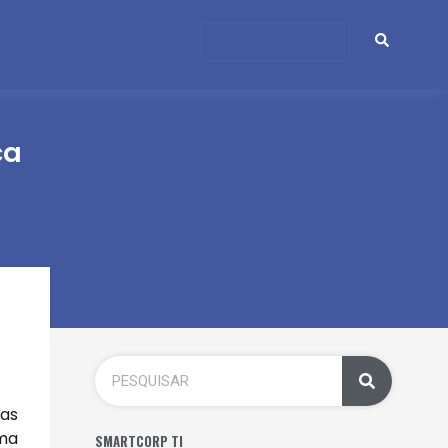
ca
das
uma
SMARTCORP TI