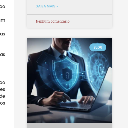
não
SAIBA MAIS »
çam
Nenhum comentário
as
BLOG
das
ção
des
 de
dos