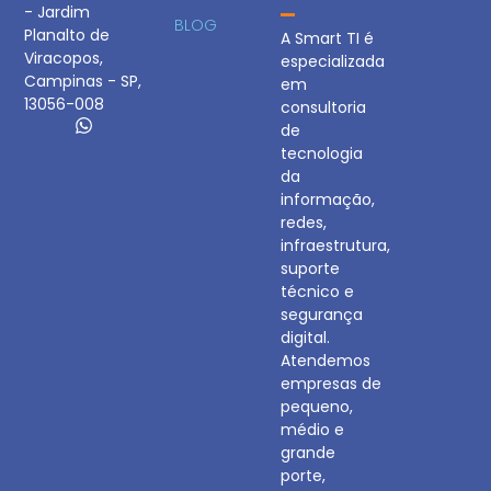
- Jardim
BLOG
Planalto de
A Smart TI é
Viracopos,
especializada
Campinas - SP,
em
13056-008
consultoria
de
tecnologia
da
informação,
redes,
infraestrutura,
suporte
técnico e
segurança
digital.
Atendemos
empresas de
pequeno,
médio e
grande
porte,