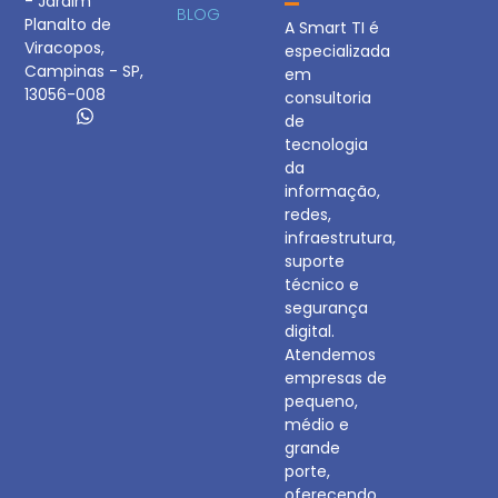
- Jardim
BLOG
Planalto de
A Smart TI é
Viracopos,
especializada
Campinas - SP,
em
13056-008
consultoria
de
tecnologia
da
informação,
redes,
infraestrutura,
suporte
técnico e
segurança
digital.
Atendemos
empresas de
pequeno,
médio e
grande
porte,
oferecendo