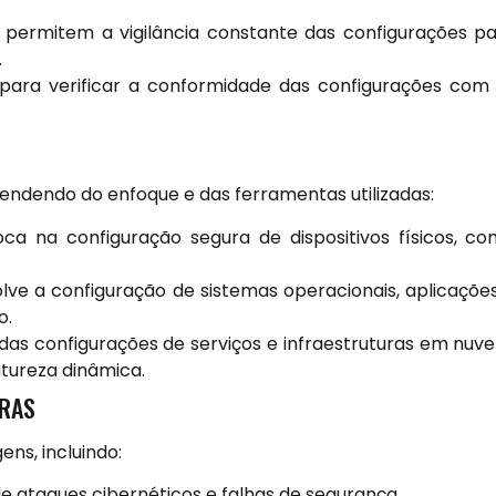
permitem a vigilância constante das configurações p
.
 para verificar a conformidade das configurações com
pendendo do enfoque e das ferramentas utilizadas:
ca na configuração segura de dispositivos físicos, c
lve a configuração de sistemas operacionais, aplicaçõe
o.
das configurações de serviços e infraestruturas em nuv
tureza dinâmica.
URAS
ns, incluindo:
e ataques cibernéticos e falhas de segurança.