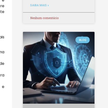
s e
bre
SAIBA MAIS »
nte
Nenhum comentário
ais
BLOG
rma
 de
ara
o e