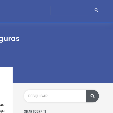
eguras
que
nça
SMARTCORP TI