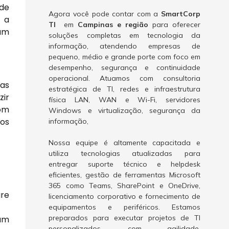
ade
Agora você pode contar com a
SmartCorp
 a
TI
em
Campinas e região
para oferecer
jam
soluções completas em tecnologia da
informação, atendendo empresas de
pequeno, médio e grande porte com foco em
desempenho, segurança e continuidade
operacional. Atuamos com consultoria
 as
estratégica de TI, redes e infraestrutura
ir
física LAN, WAN e Wi-Fi, servidores
com
Windows e virtualização, segurança da
dos
informação,
Nossa equipe é altamente capacitada e
utiliza tecnologias atualizadas para
entregar suporte técnico e helpdesk
eficientes, gestão de ferramentas Microsoft
365 como Teams, SharePoint e OneDrive,
are
licenciamento corporativo e fornecimento de
equipamentos e periféricos. Estamos
preparados para executar projetos de TI
jam
personalizados, com agilidade,