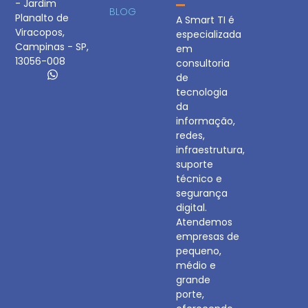
- Jardim
BLOG
Planalto de
A Smart TI é
Viracopos,
especializada
Campinas - SP,
em
13056-008
consultoria
de
tecnologia
da
informação,
redes,
infraestrutura,
suporte
técnico e
segurança
digital.
Atendemos
empresas de
pequeno,
médio e
grande
porte,