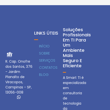
Soluções
LINKS ÚTEIS
Profissionais
Em TI Para
Um
INÍCIO
Ambiente
SOBRE
Mais
Seguro E
SERVIÇOS
R. Cap. Onofre
Eficiente
dos Santos, 376
CONTATOS
- Jardim
BLOG
Planalto de
A Smart TI é
Viracopos,
especializada
Campinas - SP,
em
13056-008
consultoria
de
tecnologia
da