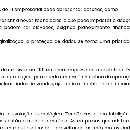
 de TI empresarial pode apresentar desafios, como:
esistir a novas tecnologias, o que pode impactar a adoç
 podem ser elevados, exigindo planejamento finance
talização, a proteção de dados se torna uma priorid
ão de um sistema ERP em uma empresa de manufatura. E
ças e produção, permitindo uma visão holística da operaç
lisar dados de vendas, ajudando a identificar tendência
do à evolução tecnológica. Tendências como inteligên
ssos estão a moldar o cenário. As empresas que adota
ara competir e inovar, aproveitando ao máximo os da