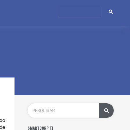
ção
 de
SMARTCORP TI