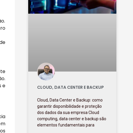
ão.
iro
ade
ste
ão.
s e
CLOUD, DATA CENTER E BACKUP
Cloud, Data Center e Backup: como
garantir disponibilidade e proteção
dos dados da sua empresa Cloud
cia
computing, data center e backup são
rem
elementos fundamentais para
dos