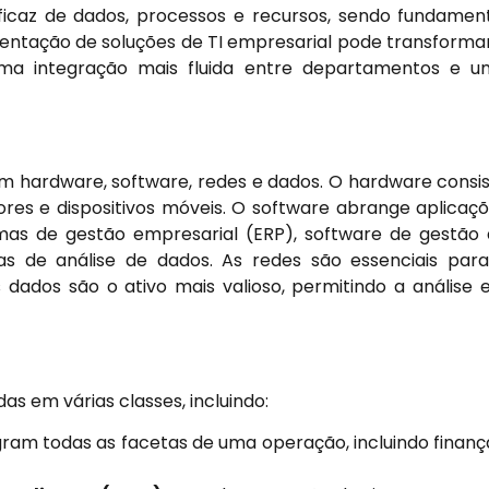
icaz de dados, processos e recursos, sendo fundamen
entação de soluções de TI empresarial pode transforma
a integração mais fluida entre departamentos e u
em hardware, software, redes e dados. O hardware consi
ores e dispositivos móveis. O software abrange aplicaç
as de gestão empresarial (ERP), software de gestão
s de análise de dados. As redes são essenciais par
ados são o ativo mais valioso, permitindo a análise 
s em várias classes, incluindo:
ram todas as facetas de uma operação, incluindo finanç