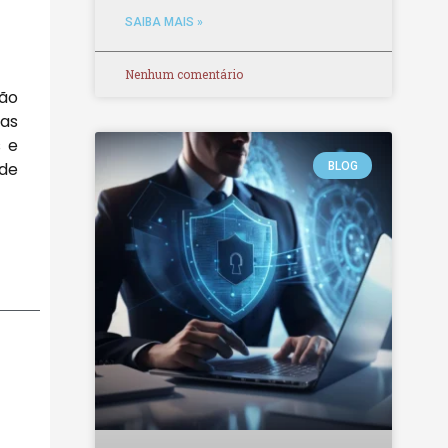
SAIBA MAIS »
Nenhum comentário
ção
ias
s e
ade
BLOG