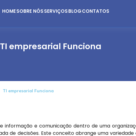
HOME
SOBRE NÓS
SERVIÇOS
BLOG
CONTATOS
TI empresarial Funciona
TI empresarial Funciona
 de informação e comunicação dentro de uma organiza
omada de decisões. Este conceito abrange uma variedade