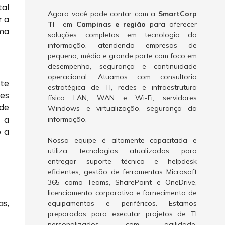
tal
Agora você pode contar com a
SmartCorp
r a
TI
em
Campinas e região
para oferecer
ma
soluções completas em tecnologia da
informação, atendendo empresas de
pequeno, médio e grande porte com foco em
desempenho, segurança e continuidade
operacional. Atuamos com consultoria
ste
estratégica de TI, redes e infraestrutura
ões
física LAN, WAN e Wi-Fi, servidores
 de
Windows e virtualização, segurança da
a a
informação,
e a
Nossa equipe é altamente capacitada e
utiliza tecnologias atualizadas para
entregar suporte técnico e helpdesk
eficientes, gestão de ferramentas Microsoft
365 como Teams, SharePoint e OneDrive,
licenciamento corporativo e fornecimento de
as,
equipamentos e periféricos. Estamos
preparados para executar projetos de TI
personalizados, com agilidade,