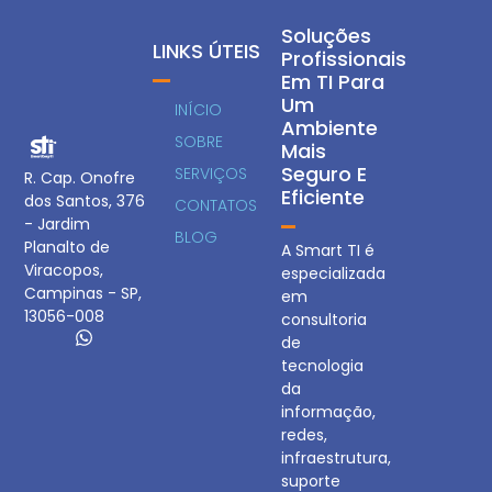
Soluções
LINKS ÚTEIS
Profissionais
Em TI Para
Um
INÍCIO
Ambiente
SOBRE
Mais
Seguro E
SERVIÇOS
R. Cap. Onofre
Eficiente
dos Santos, 376
CONTATOS
- Jardim
BLOG
Planalto de
A Smart TI é
Viracopos,
especializada
Campinas - SP,
em
13056-008
consultoria
de
tecnologia
da
informação,
redes,
infraestrutura,
suporte