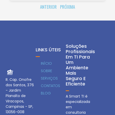
ANTERIOR
PRÓXIMA
Soluções
LINKS ÚTEIS
Profissionais
Em TI Para
Um
INÍCIO
Ambiente
SOBRE
Mais
Seguro E
SERVIÇOS
R. Cap. Onofre
Eficiente
dos Santos, 376
CONTATOS
- Jardim
BLOG
Planalto de
A Smart TI é
Viracopos,
especializada
Campinas - SP,
em
13056-008
consultoria