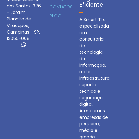
Eficiente
dos Santos, 376
CONTATOS
- Jardim
BLOG
Planalto de
A Smart TI é
Viracopos,
especializada
Campinas - SP,
em
13056-008
consultoria
de
tecnologia
da
informação,
redes,
infraestrutura,
suporte
técnico e
segurança
digital.
Atendemos
empresas de
pequeno,
médio e
grande