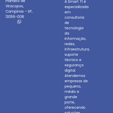
Planalto de
A Smart TI é
Viracopos,
especializada
Campinas - SP,
em
13056-008
consultoria
de
tecnologia
da
informação,
redes,
infraestrutura,
suporte
técnico e
segurança
digital.
Atendemos
empresas de
pequeno,
médio e
grande
porte,
oferecendo
soluções