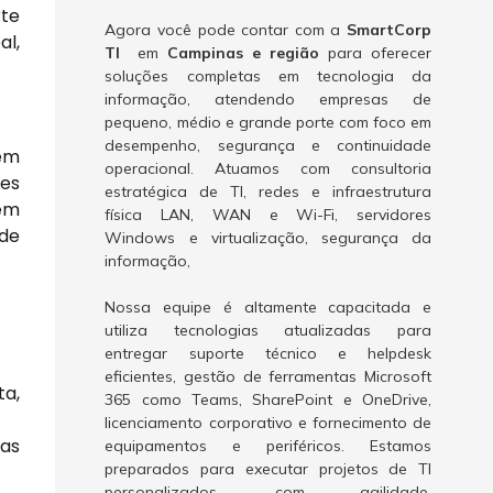
rte
Agora você pode contar com a
SmartCorp
al,
TI
em
Campinas e região
para oferecer
soluções completas em tecnologia da
informação, atendendo empresas de
pequeno, médio e grande porte com foco em
desempenho, segurança e continuidade
 em
operacional. Atuamos com consultoria
des
estratégica de TI, redes e infraestrutura
lém
física LAN, WAN e Wi-Fi, servidores
 de
Windows e virtualização, segurança da
informação,
Nossa equipe é altamente capacitada e
utiliza tecnologias atualizadas para
entregar suporte técnico e helpdesk
eficientes, gestão de ferramentas Microsoft
a,
365 como Teams, SharePoint e OneDrive,
licenciamento corporativo e fornecimento de
mas
equipamentos e periféricos. Estamos
preparados para executar projetos de TI
personalizados, com agilidade,