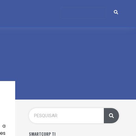
r a
ões
SMARTCORP TI