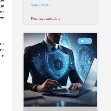
que
que
SAIBA MAIS »
 os
ça
Nenhum comentário
BLOG
eus
as
 a