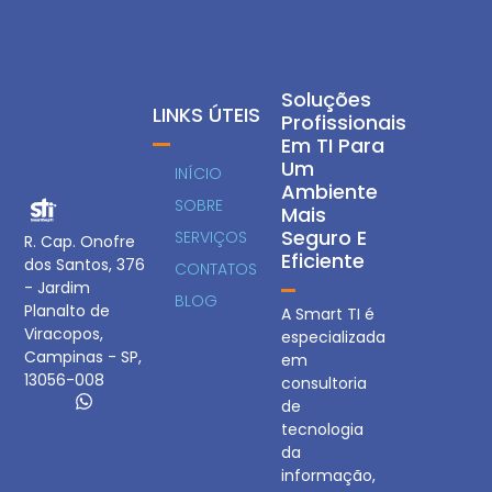
Soluções
LINKS ÚTEIS
Profissionais
Em TI Para
Um
INÍCIO
Ambiente
SOBRE
Mais
Seguro E
SERVIÇOS
R. Cap. Onofre
Eficiente
dos Santos, 376
CONTATOS
- Jardim
BLOG
Planalto de
A Smart TI é
Viracopos,
especializada
Campinas - SP,
em
13056-008
consultoria
de
tecnologia
da
informação,