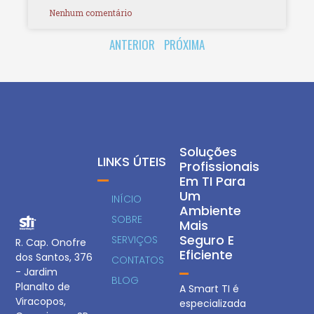
Nenhum comentário
ANTERIOR
PRÓXIMA
Soluções
LINKS ÚTEIS
Profissionais
Em TI Para
Um
INÍCIO
Ambiente
SOBRE
Mais
Seguro E
SERVIÇOS
R. Cap. Onofre
Eficiente
dos Santos, 376
CONTATOS
- Jardim
BLOG
Planalto de
A Smart TI é
Viracopos,
especializada