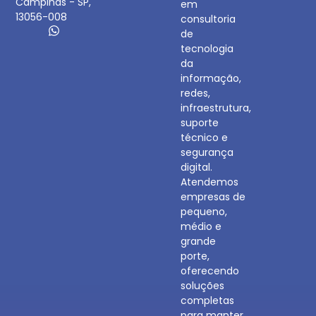
Campinas - SP,
em
13056-008
consultoria
de
tecnologia
da
informação,
redes,
infraestrutura,
suporte
técnico e
segurança
digital.
Atendemos
empresas de
pequeno,
médio e
grande
porte,
oferecendo
soluções
completas
para manter