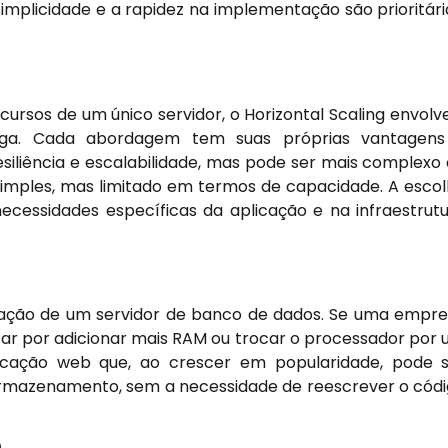
implicidade e a rapidez na implementação são prioritári
ursos de um único servidor, o Horizontal Scaling envolv
carga. Cada abordagem tem suas próprias vantagens
esiliência e escalabilidade, mas pode ser mais complexo
s simples, mas limitado em termos de capacidade. A esco
cessidades específicas da aplicação e na infraestrut
ização de um servidor de banco de dados. Se uma empr
tar por adicionar mais RAM ou trocar o processador por
cação web que, ao crescer em popularidade, pode 
armazenamento, sem a necessidade de reescrever o cód