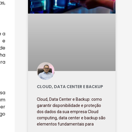
as,
e a
 e
 de
lha
ura
CLOUD, DATA CENTER E BACKUP
esa
 um
Cloud, Data Center e Backup: como
garantir disponibilidade e proteção
ser
dos dados da sua empresa Cloud
igo
computing, data center e backup são
elementos fundamentais para