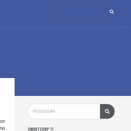
dor
no
SMARTCORP TI