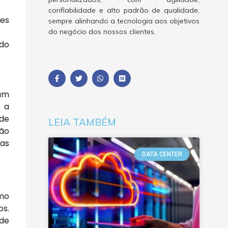
confiabilidade e alto padrão de qualidade,
ões
sempre alinhando a tecnologia aos objetivos
do negócio dos nossos clientes.
 do
 um
, a
 de
LEIA TAMBÉM
ção
ias
DATA CENTER
omo
os.
 de