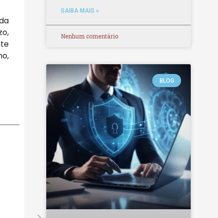
SAIBA MAIS »
 da
zo,
Nenhum comentário
nte
ho,
BLOG