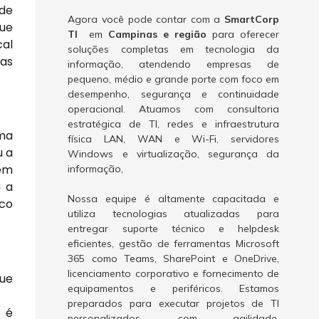
de
Agora você pode contar com a
SmartCorp
que
TI
em
Campinas e região
para oferecer
cal
soluções completas em tecnologia da
uas
informação, atendendo empresas de
pequeno, médio e grande porte com foco em
desempenho, segurança e continuidade
operacional. Atuamos com consultoria
estratégica de TI, redes e infraestrutura
uma
física LAN, WAN e Wi-Fi, servidores
u a
Windows e virtualização, segurança da
gem
informação,
a a
Nossa equipe é altamente capacitada e
ico
utiliza tecnologias atualizadas para
entregar suporte técnico e helpdesk
eficientes, gestão de ferramentas Microsoft
365 como Teams, SharePoint e OneDrive,
licenciamento corporativo e fornecimento de
que
equipamentos e periféricos. Estamos
preparados para executar projetos de TI
 é
personalizados, com agilidade,