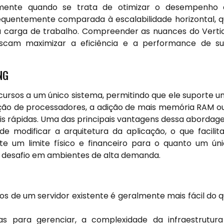
almente quando se trata de otimizar o desempenho 
 frequentemente comparada à escalabilidade horizontal, 
 a carga de trabalho. Compreender as nuances do Verti
buscam maximizar a eficiência e a performance de s
NG
ecursos a um único sistema, permitindo que ele suporte 
ização de processadores, a adição de mais memória RAM o
 rápidas. Uma das principais vantagens dessa aborda
 modificar a arquitetura da aplicação, o que facilit
e um limite físico e financeiro para o quanto um ún
m desafio em ambientes de alta demanda.
s de um servidor existente é geralmente mais fácil do 
para gerenciar, a complexidade da infraestrutura