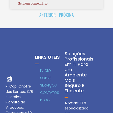
Nenhum comentário
ANTERIOR
PRÓXIMA
Soluções
LINKS ÚTEIS
Profissionais
Em TI Para
Um
INÍCIO
Ambiente
SOBRE
Mais
Seguro E
SERVIÇOS
R. Cap. Onofre
Eficiente
dos Santos, 376
CONTATOS
- Jardim
BLOG
Planalto de
A Smart TI é
Viracopos,
especializada
Campinas - SP,