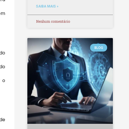
SAIBA MAIS »
 em
Nenhum comentário
BLOG
ndo
do
r o
de