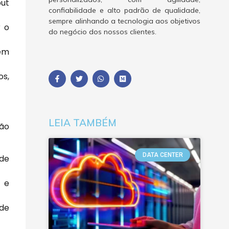
put
confiabilidade e alto padrão de qualidade,
sempre alinhando a tecnologia aos objetivos
 o
do negócio dos nossos clientes.
 em
os,
LEIA TAMBÉM
são
DATA CENTER
 de
 e
 de