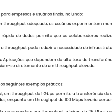
ara empresas e usuários finais, incluindo:
throughput adequado, os usuários experimentam me
 rápida de dados permite que os colaboradores reali
a throughput pode reduzir a necessidade de infraestrut
:
Aplicações que dependem de alta taxa de transferênc
iciam-se diretamente de um throughput elevado.
 os seguintes exemplos práticos:
l, um throughput de 1 Gbps permite a transferência de
os, enquanto um throughput de 100 Mbps levaria cerca
lix recomendam um throughput mínimo de 25 Mbps p