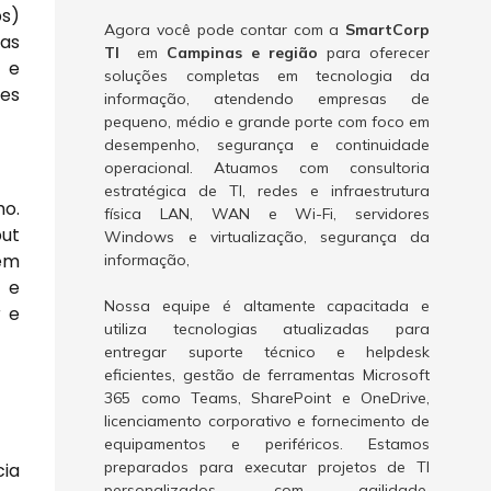
ps)
Agora você pode contar com a
SmartCorp
mas
TI
em
Campinas e região
para oferecer
s e
soluções completas em tecnologia da
ões
informação, atendendo empresas de
pequeno, médio e grande porte com foco em
desempenho, segurança e continuidade
operacional. Atuamos com consultoria
estratégica de TI, redes e infraestrutura
ho.
física LAN, WAN e Wi-Fi, servidores
put
Windows e virtualização, segurança da
 em
informação,
a e
Nossa equipe é altamente capacitada e
r e
utiliza tecnologias atualizadas para
entregar suporte técnico e helpdesk
eficientes, gestão de ferramentas Microsoft
365 como Teams, SharePoint e OneDrive,
licenciamento corporativo e fornecimento de
equipamentos e periféricos. Estamos
preparados para executar projetos de TI
ia
personalizados, com agilidade,