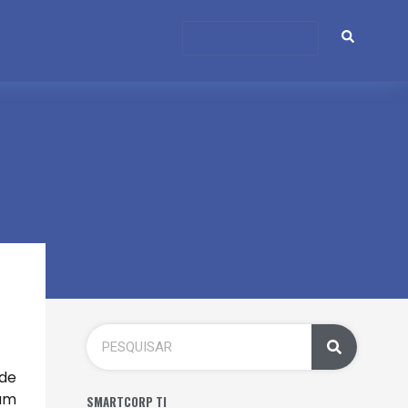
 de
 um
SMARTCORP TI