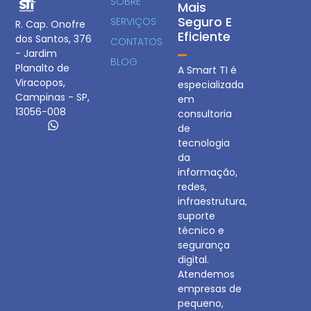
SOBRE
Mais
Seguro E
SERVIÇOS
R. Cap. Onofre
Eficiente
dos Santos, 376
CONTATOS
- Jardim
BLOG
Planalto de
A Smart TI é
Viracopos,
especializada
Campinas - SP,
em
13056-008
consultoria
de
tecnologia
da
informação,
redes,
infraestrutura,
suporte
técnico e
segurança
digital.
Atendemos
empresas de
pequeno,