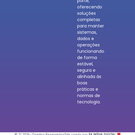
porte,
oferecendo
soluções
completas
para manter
sistemas,
dados e
operações
funcionando
de forma
estável,
segura e
alinhada às
boas
práticas e
normas de
tecnologia.
© TI 2026 - Direitos Reservados
Site criado por
EA MÍDIA DIGITAL