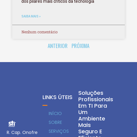
dos pilares mais críticos da tecnologia
SAIBA MAIS »
Nenhum comentário
ANTERIOR
PRÓXIMA
Soluções
LINKS ÚTEIS
Profissionais
Em TI Para
Um
INÍCIO
Ambiente
SOBRE
Mais
Seguro E
SERVIÇOS
R. Cap. Onofre