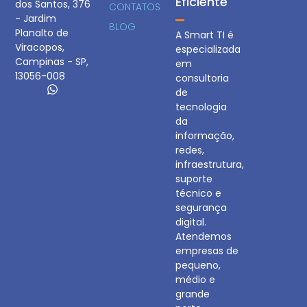
Eficiente
dos Santos, 376
CONTATOS
- Jardim
BLOG
Planalto de
A Smart TI é
Viracopos,
especializada
Campinas - SP,
em
13056-008
consultoria
de
tecnologia
da
informação,
redes,
infraestrutura,
suporte
técnico e
segurança
digital.
Atendemos
empresas de
pequeno,
médio e
grande