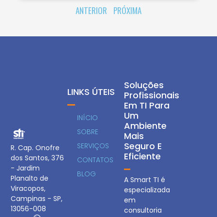
ANTERIOR
PRÓXIMA
Soluções
LINKS ÚTEIS
Profissionais
Em TI Para
Um
INÍCIO
Ambiente
SOBRE
Mais
Seguro E
SERVIÇOS
R. Cap. Onofre
Eficiente
dos Santos, 376
CONTATOS
- Jardim
BLOG
Planalto de
A Smart TI é
Viracopos,
especializada
Campinas - SP,
em
13056-008
consultoria