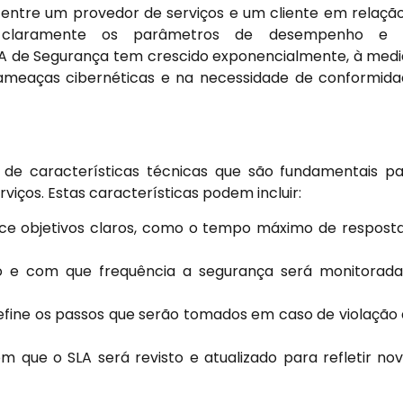
s entre um provedor de serviços e um cliente em relaçã
do claramente os parâmetros de desempenho e 
SLA de Segurança tem crescido exponencialmente, à med
meaças cibernéticas e na necessidade de conformid
 de características técnicas que são fundamentais p
viços. Estas características podem incluir:
ce objetivos claros, como o tempo máximo de respost
e com que frequência a segurança será monitorada
fine os passos que serão tomados em caso de violação
m que o SLA será revisto e atualizado para refletir no