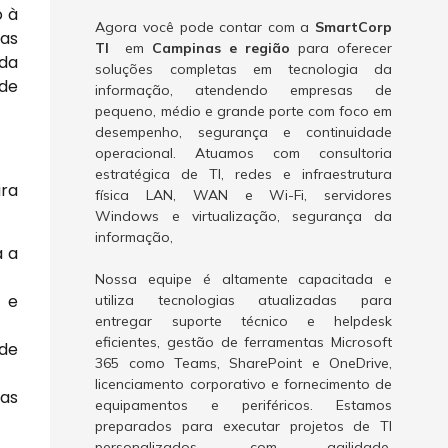
o à
Agora você pode contar com a
SmartCorp
as
TI
em
Campinas e região
para oferecer
ida
soluções completas em tecnologia da
ade
informação, atendendo empresas de
pequeno, médio e grande porte com foco em
desempenho, segurança e continuidade
operacional. Atuamos com consultoria
estratégica de TI, redes e infraestrutura
ara
física LAN, WAN e Wi-Fi, servidores
Windows e virtualização, segurança da
informação,
a a
Nossa equipe é altamente capacitada e
 e
utiliza tecnologias atualizadas para
entregar suporte técnico e helpdesk
eficientes, gestão de ferramentas Microsoft
 de
365 como Teams, SharePoint e OneDrive,
licenciamento corporativo e fornecimento de
vas
equipamentos e periféricos. Estamos
preparados para executar projetos de TI
personalizados, com agilidade,