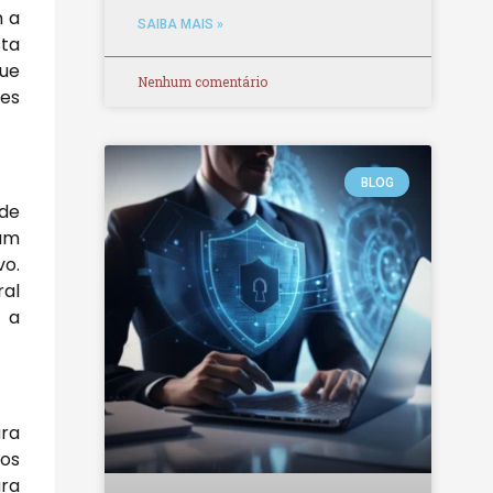
m a
SAIBA MAIS »
sta
que
Nenhum comentário
ões
BLOG
 de
jam
vo.
ral
 a
ura
vos
ara