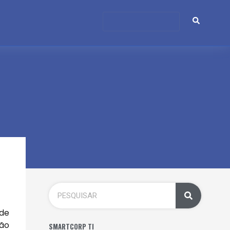
 de
são
SMARTCORP TI