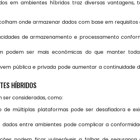
s em ambientes híbridos traz diversas vantagens, t
scolham onde armazenar dados com base em requisitos
pacidades de armazenamento e processamento confor
m podem ser mais econômicas do que manter toda
em pública e privada pode aumentar a continuidade 
TES HÍBRIDOS
m ser consideradas, como:
 de múltiplas plataformas pode ser desafiadora e exi
e dados entre ambientes pode complicar a conformid
ções podem ficar vulneráveis a falhas de segurança