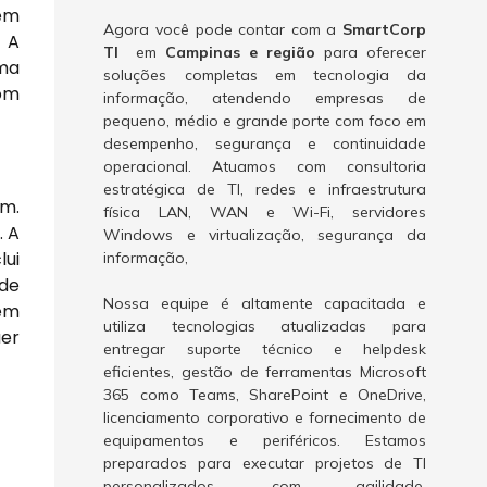
têm
Agora você pode contar com a
SmartCorp
. A
TI
em
Campinas e região
para oferecer
uma
soluções completas em tecnologia da
om
informação, atendendo empresas de
pequeno, médio e grande porte com foco em
desempenho, segurança e continuidade
operacional. Atuamos com consultoria
estratégica de TI, redes e infraestrutura
am.
física LAN, WAN e Wi-Fi, servidores
. A
Windows e virtualização, segurança da
lui
informação,
 de
Nossa equipe é altamente capacitada e
bém
utiliza tecnologias atualizadas para
uer
entregar suporte técnico e helpdesk
eficientes, gestão de ferramentas Microsoft
365 como Teams, SharePoint e OneDrive,
licenciamento corporativo e fornecimento de
equipamentos e periféricos. Estamos
preparados para executar projetos de TI
personalizados, com agilidade,