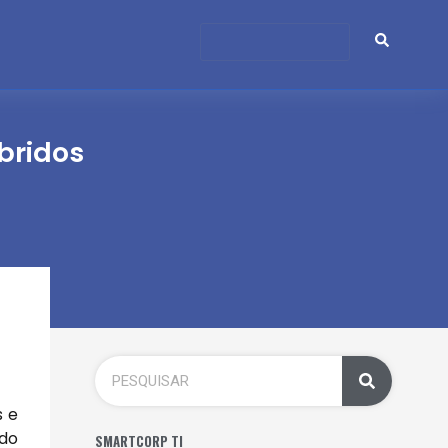
bridos
s e
ido
SMARTCORP TI