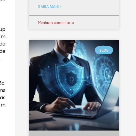
SAIBA MAIS »
Nenhum comentário
kup
vem
ida
 de
BLOG
.
ão.
ens
das
em