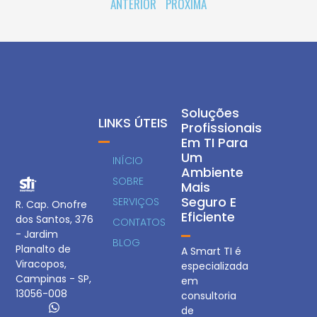
ANTERIOR
PRÓXIMA
Soluções
LINKS ÚTEIS
Profissionais
Em TI Para
Um
INÍCIO
Ambiente
SOBRE
Mais
Seguro E
SERVIÇOS
R. Cap. Onofre
Eficiente
dos Santos, 376
CONTATOS
- Jardim
BLOG
Planalto de
A Smart TI é
Viracopos,
especializada
Campinas - SP,
em
13056-008
consultoria
de