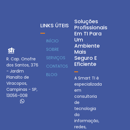
Soluções
LINKS ÚTEIS
Profissionais
Em TI Para
Um
INÍCIO
Ambiente
SOBRE
Mais
Seguro E
SERVIÇOS
R. Cap. Onofre
Eficiente
dos Santos, 376
CONTATOS
- Jardim
BLOG
Planalto de
A Smart TI é
Viracopos,
especializada
Campinas - SP,
em
13056-008
consultoria
de
tecnologia
da
informação,
redes,