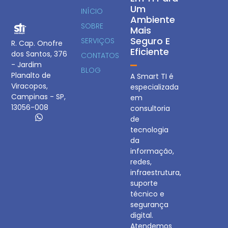
Um
INÍCIO
Ambiente
SOBRE
Mais
Seguro E
SERVIÇOS
R. Cap. Onofre
Eficiente
dos Santos, 376
CONTATOS
- Jardim
BLOG
Planalto de
A Smart TI é
Viracopos,
especializada
Campinas - SP,
em
13056-008
consultoria
de
tecnologia
da
informação,
redes,
infraestrutura,
suporte
técnico e
segurança
digital.
Atendemos