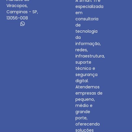
A Smart TI é
Viracopos,
especializada
Campinas - SP,
em
13056-008
consultoria
de
tecnologia
da
informação,
redes,
infraestrutura,
suporte
técnico e
segurança
digital.
Atendemos
empresas de
pequeno,
médio e
grande
porte,
oferecendo
soluções