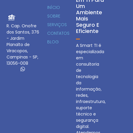
Um
INÍCIO
Ambiente
SOBRE
Mais
Seguro E
SERVIÇOS
R. Cap. Onofre
Eficiente
dos Santos, 376
CONTATOS
- Jardim
BLOG
Planalto de
A Smart TI é
Viracopos,
especializada
Campinas - SP,
em
13056-008
consultoria
de
tecnologia
da
informação,
redes,
infraestrutura,
suporte
técnico e
segurança
digital.
Atendemos