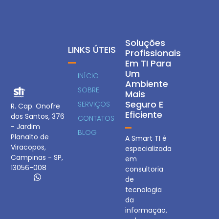
Soluções
LINKS ÚTEIS
Profissionais
Em TI Para
Um
INÍCIO
Ambiente
SOBRE
Mais
Seguro E
SERVIÇOS
R. Cap. Onofre
Eficiente
dos Santos, 376
CONTATOS
- Jardim
BLOG
Planalto de
A Smart TI é
Viracopos,
especializada
Campinas - SP,
em
13056-008
consultoria
de
tecnologia
da
informação,