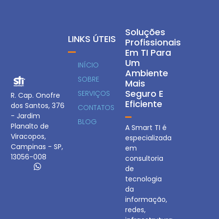
Soluções
LINKS ÚTEIS
Profissionais
Em TI Para
Um
INÍCIO
Ambiente
SOBRE
Mais
Seguro E
SERVIÇOS
R. Cap. Onofre
Eficiente
dos Santos, 376
CONTATOS
- Jardim
BLOG
Planalto de
A Smart TI é
Viracopos,
especializada
Campinas - SP,
em
13056-008
consultoria
de
tecnologia
da
informação,
redes,