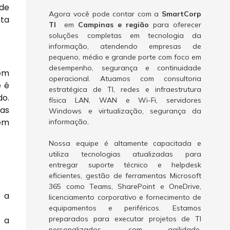
 de
Agora você pode contar com a
SmartCorp
nta
TI
em
Campinas e região
para oferecer
soluções completas em tecnologia da
informação, atendendo empresas de
pequeno, médio e grande porte com foco em
desempenho, segurança e continuidade
 em
operacional. Atuamos com consultoria
e é
estratégica de TI, redes e infraestrutura
do.
física LAN, WAN e Wi-Fi, servidores
uas
Windows e virtualização, segurança da
 em
informação,
Nossa equipe é altamente capacitada e
utiliza tecnologias atualizadas para
entregar suporte técnico e helpdesk
eficientes, gestão de ferramentas Microsoft
365 como Teams, SharePoint e OneDrive,
e a
licenciamento corporativo e fornecimento de
equipamentos e periféricos. Estamos
preparados para executar projetos de TI
 a
personalizados, com agilidade,