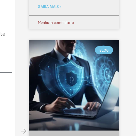
SAIBA MAIS »
Nenhum comentário
.
rte
BLOG