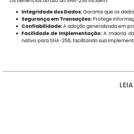
Os benefícios do uso do SHA-256 incluem:
Integridade dos Dados:
Garante que os dados
Segurança em Transações:
Protege informaçõ
Confiabilidade:
A adoção generalizada em pro
Facilidade de Implementação:
A maioria da
nativo para SHA-256, facilitando sua implemen
LEI