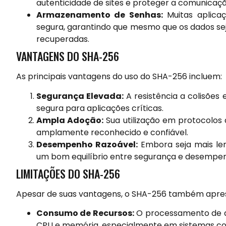
autenticidade de sites e proteger a comunicaçã
Armazenamento de Senhas:
Muitas aplica
segura, garantindo que mesmo que os dados s
recuperadas.
VANTAGENS DO SHA-256
As principais vantagens do uso do SHA-256 incluem:
Segurança Elevada:
A resistência a colisões
segura para aplicações críticas.
Ampla Adoção:
Sua utilização em protocolos
amplamente reconhecido e confiável.
Desempenho Razoável:
Embora seja mais len
um bom equilíbrio entre segurança e desempen
LIMITAÇÕES DO SHA-256
Apesar de suas vantagens, o SHA-256 também apres
Consumo de Recursos:
O processamento de d
CPU e memória, especialmente em sistemas com