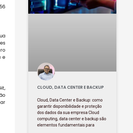
256
ua
ões
uro
a e
CLOUD, DATA CENTER E BACKUP
it,
ção
Cloud, Data Center e Backup: como
mar
garantir disponibilidade e proteção
dos dados da sua empresa Cloud
computing, data center e backup são
elementos fundamentais para