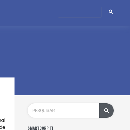
nal
 de
SMARTCORP TI