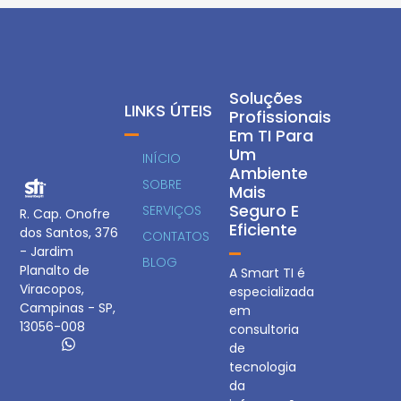
Soluções
LINKS ÚTEIS
Profissionais
Em TI Para
Um
INÍCIO
Ambiente
SOBRE
Mais
Seguro E
SERVIÇOS
R. Cap. Onofre
Eficiente
dos Santos, 376
CONTATOS
- Jardim
BLOG
Planalto de
A Smart TI é
Viracopos,
especializada
Campinas - SP,
em
13056-008
consultoria
de
tecnologia
da