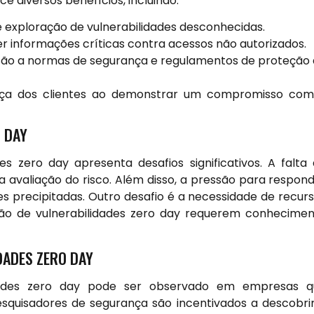
e diversos benefícios, incluindo:
e exploração de vulnerabilidades desconhecidas.
r informações críticas contra acessos não autorizados.
esão a normas de segurança e regulamentos de proteção
a dos clientes ao demonstrar um compromisso com
O DAY
es zero day apresenta desafios significativos. A falta
 a avaliação do risco. Além disso, a pressão para respon
 precipitadas. Outro desafio é a necessidade de recur
ção de vulnerabilidades zero day requerem conhecime
DADES ZERO DAY
dades zero day pode ser observado em empresas q
esquisadores de segurança são incentivados a descobri