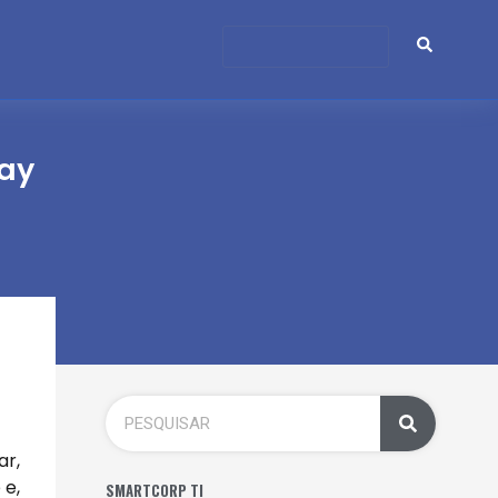
Day
ar,
 e,
SMARTCORP TI