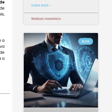
de
SAIBA MAIS »
 de
is,
Nenhum comentário
m a
BLOG
iva
 de
a a