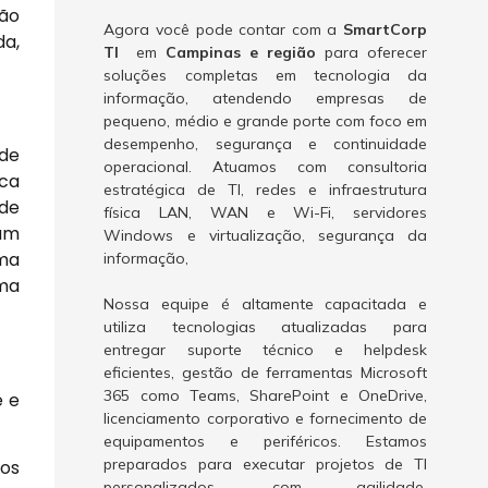
são
Agora você pode contar com a
SmartCorp
da,
TI
em
Campinas e região
para oferecer
soluções completas em tecnologia da
informação, atendendo empresas de
pequeno, médio e grande porte com foco em
desempenho, segurança e continuidade
 de
operacional. Atuamos com consultoria
ica
estratégica de TI, redes e infraestrutura
 de
física LAN, WAN e Wi-Fi, servidores
zam
Windows e virtualização, segurança da
uma
informação,
uma
Nossa equipe é altamente capacitada e
utiliza tecnologias atualizadas para
entregar suporte técnico e helpdesk
eficientes, gestão de ferramentas Microsoft
365 como Teams, SharePoint e OneDrive,
e e
licenciamento corporativo e fornecimento de
equipamentos e periféricos. Estamos
preparados para executar projetos de TI
gos
personalizados, com agilidade,