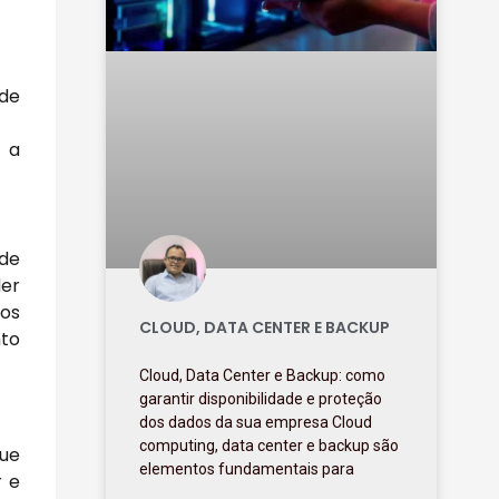
 de
 a
 de
der
sos
CLOUD, DATA CENTER E BACKUP
nto
Cloud, Data Center e Backup: como
garantir disponibilidade e proteção
dos dados da sua empresa Cloud
computing, data center e backup são
ue
elementos fundamentais para
r e