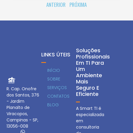
ANTERIOR
PRÓXIMA
Soluções
LINKS ÚTEIS
Profissionais
Em TI Para
Um
INÍCIO
Ambiente
SOBRE
Mais
Seguro E
SERVIÇOS
R. Cap. Onofre
Eficiente
dos Santos, 376
CONTATOS
- Jardim
BLOG
Planalto de
A Smart TI é
Viracopos,
especializada
Campinas - SP,
em
13056-008
consultoria