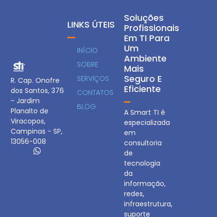
Soluções
LINKS ÚTEIS
Profissionais
Em TI Para
Um
INÍCIO
Ambiente
SOBRE
Mais
Seguro E
SERVIÇOS
R. Cap. Onofre
Eficiente
dos Santos, 376
CONTATOS
- Jardim
BLOG
Planalto de
A Smart TI é
Viracopos,
especializada
Campinas - SP,
em
13056-008
consultoria
de
tecnologia
da
informação,
redes,
infraestrutura,
suporte