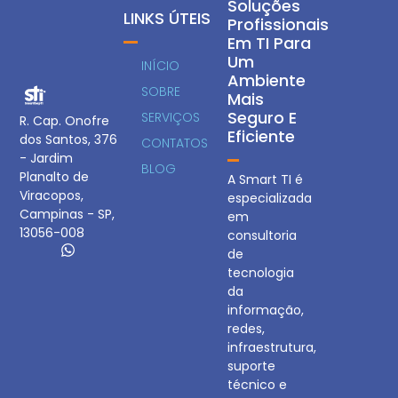
Soluções
LINKS ÚTEIS
Profissionais
Em TI Para
Um
INÍCIO
Ambiente
SOBRE
Mais
Seguro E
SERVIÇOS
R. Cap. Onofre
Eficiente
dos Santos, 376
CONTATOS
- Jardim
BLOG
Planalto de
A Smart TI é
Viracopos,
especializada
Campinas - SP,
em
13056-008
consultoria
de
tecnologia
da
informação,
redes,
infraestrutura,
suporte
técnico e