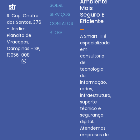
Ambiente
SOBRE
Mais
Seguro E
SERVIÇOS
R. Cap. Onofre
Eficiente
dos Santos, 376
CONTATOS
- Jardim
BLOG
Planalto de
A Smart TI é
Viracopos,
especializada
Campinas - SP,
em
13056-008
consultoria
de
tecnologia
da
informação,
redes,
infraestrutura,
suporte
técnico e
segurança
digital.
Atendemos
empresas de