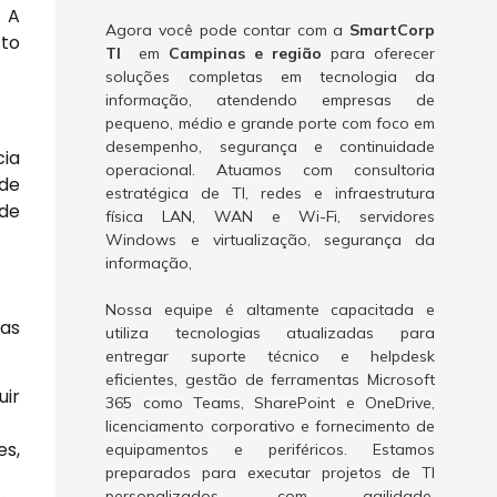
 A
Agora você pode contar com a
SmartCorp
cto
TI
em
Campinas e região
para oferecer
soluções completas em tecnologia da
informação, atendendo empresas de
pequeno, médio e grande porte com foco em
desempenho, segurança e continuidade
cia
operacional. Atuamos com consultoria
 de
estratégica de TI, redes e infraestrutura
ode
física LAN, WAN e Wi-Fi, servidores
Windows e virtualização, segurança da
informação,
Nossa equipe é altamente capacitada e
 as
utiliza tecnologias atualizadas para
entregar suporte técnico e helpdesk
eficientes, gestão de ferramentas Microsoft
uir
365 como Teams, SharePoint e OneDrive,
licenciamento corporativo e fornecimento de
es,
equipamentos e periféricos. Estamos
preparados para executar projetos de TI
personalizados, com agilidade,