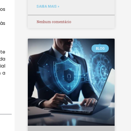
SAIBA MAIS »
dos
Nenhum comentário
às
BLOG
rte
ida
ial
m a