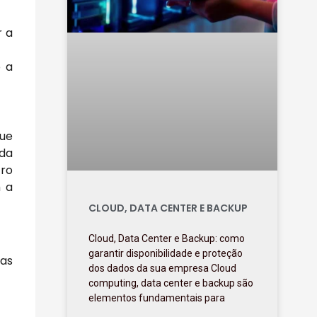
r a
o a
que
 da
tro
m a
CLOUD, DATA CENTER E BACKUP
Cloud, Data Center e Backup: como
garantir disponibilidade e proteção
as
dos dados da sua empresa Cloud
computing, data center e backup são
elementos fundamentais para