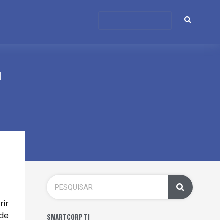
a
rir
nde
SMARTCORP TI